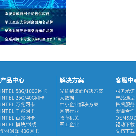
产品中心
解决方案
客服中
INTEL 58G/100G网卡
光纤到桌面解决方案
服务承诺
INTEL 25G/40G网卡
大数据
产品选型
INTEL 万兆网卡
中小企业解决方案
售后服务
INTEL 千兆网卡
网吧行业
渠道合作
INTEL 百兆网卡
政府机关
OEM&O
INTEL 模块/线缆
军工企业
驱动下载
华林通润 40G网卡
文档下载